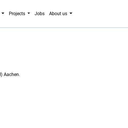
g
Projects
Jobs
About us
H) Aachen.