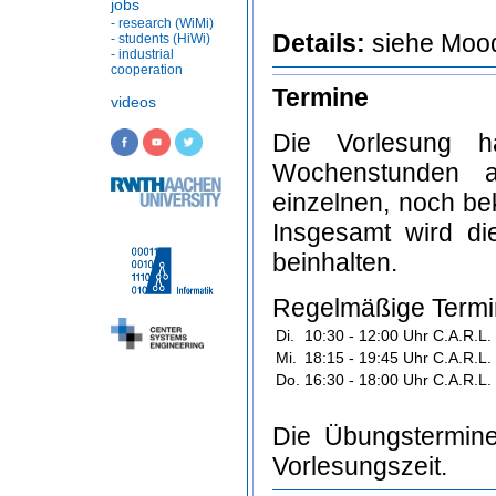
jobs
- research (WiMi)
Details:
siehe Mood
- students (HiWi)
- industrial
cooperation
Termine
videos
Die Vorlesung 
Wochenstunden a
einzelnen, noch be
Insgesamt wird di
beinhalten.
Regelmäßige Termin
Di.
10:30 - 12:00 Uhr
C.A.R.L.
Mi.
18:15 - 19:45 Uhr
C.A.R.L.
Do.
16:30 - 18:00 Uhr
C.A.R.L.
Die Übungstermine 
Vorlesungszeit.