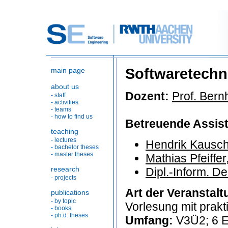
Softwaretechn
main page
about us
Dozent:
Prof. Ber
- staff
- activities
- teams
- how to find us
Betreuende Assist
teaching
- lectures
Hendrik Kausc
- bachelor theses
- master theses
Mathias Pfeiffe
research
Dipl.-Inform. D
- projects
Art der Veranstalt
publications
- by topic
Vorlesung mit prak
- books
- ph.d. theses
Umfang:
V3Ü2; 6 