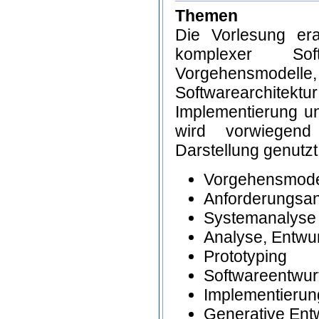
Themen
Die Vorlesung era
komplexer Sof
Vorgehensmodell
Softwarearchit
Implementierung un
wird vorwiegend
Darstellung genutzt
Vorgehensmode
Anforderungsan
Systemanalyse
Analyse, Entwur
Prototyping
Softwareentwur
Implementierun
Generative Ent