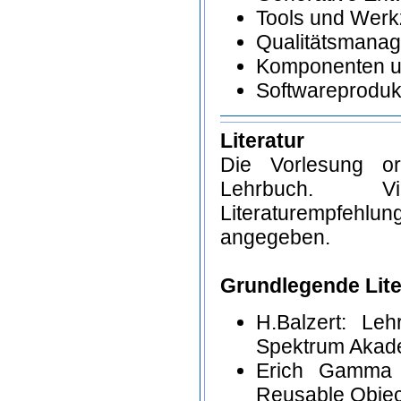
Tools und Wer
Qualitätsmanage
Komponenten u
Softwareproduktl
Literatur
Die Vorlesung or
Lehrbuch. V
Literaturempfehlu
angegeben.
Grundlegende Lite
H.Balzert: Leh
Spektrum Akade
Erich Gamma e
Reusable Objec