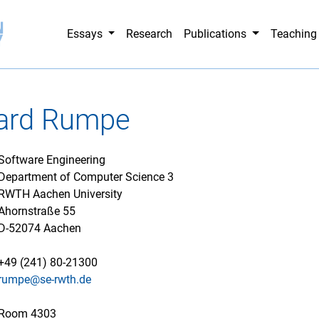
Essays
Research
Publications
Teachin
hard Rumpe
Software Engineering
Department of Computer Science 3
RWTH Aachen University
Ahornstraße 55
D-52074 Aachen
+49 (241) 80-21300
rumpe@se-rwth.de
Room 4303